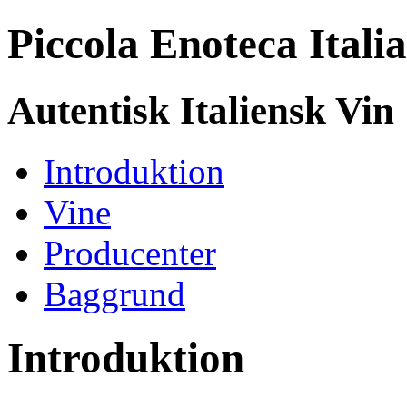
P
iccola
E
noteca
I
tali
Autentisk Italiensk Vin
I
ntroduktion
V
ine
P
roducenter
B
aggrund
Introduktion